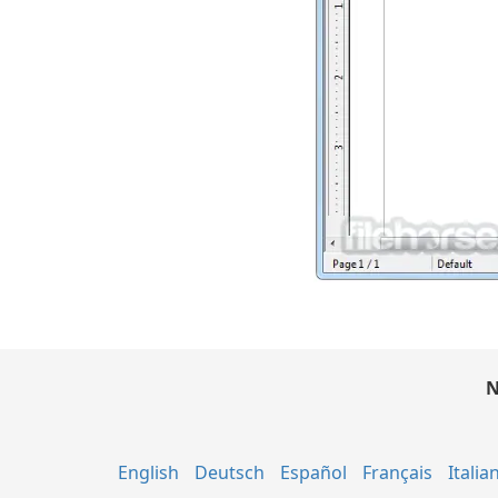
N
English
Deutsch
Español
Français
Italia