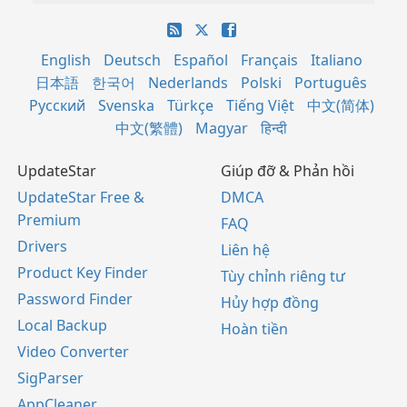
English
Deutsch
Español
Français
Italiano
日本語
한국어
Nederlands
Polski
Português
Русский
Svenska
Türkçe
Tiếng Việt
中文(简体)
中文(繁體)
Magyar
हिन्दी
UpdateStar
Giúp đỡ & Phản hồi
UpdateStar Free &
DMCA
Premium
FAQ
Drivers
Liên hệ
Product Key Finder
Tùy chỉnh riêng tư
Password Finder
Hủy hợp đồng
Local Backup
Hoàn tiền
Video Converter
SigParser
AppCleaner