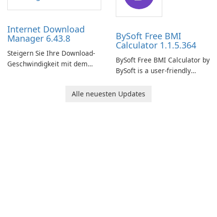
time insights into its
performance.
Internet Download
BySoft Free BMI
Manager 6.43.8
Calculator 1.1.5.364
Steigern Sie Ihre Download-
BySoft Free BMI Calculator by
Geschwindigkeit mit dem
BySoft is a user-friendly
Internet Download Manager!
software application
designed to help you
Alle neuesten Updates
calculate your Body Mass
Index quickly and accurately.