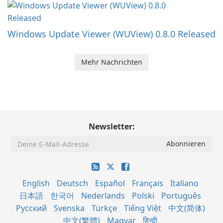
Windows Update Viewer (WUView) 0.8.0 Released
Mehr Nachrichten
Newsletter:
English
Deutsch
Español
Français
Italiano
日本語
한국어
Nederlands
Polski
Português
Русский
Svenska
Türkçe
Tiếng Việt
中文(简体)
中文(繁體)
Magyar
हिन्दी