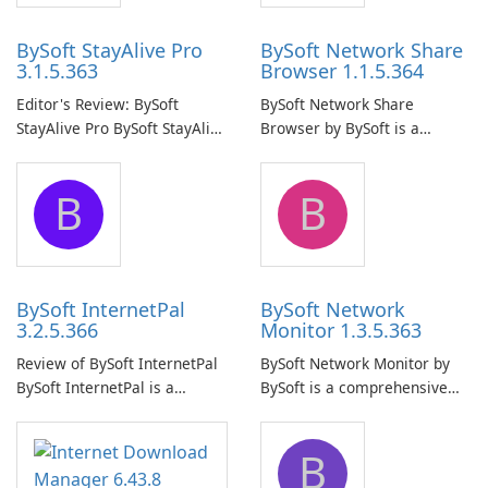
BySoft StayAlive Pro
BySoft Network Share
3.1.5.363
Browser 1.1.5.364
Editor's Review: BySoft
BySoft Network Share
StayAlive Pro BySoft StayAlive
Browser by BySoft is a
Pro is a reliable software
comprehensive software
application designed to
application that allows users
B
B
ensure the continuous and
to easily browse and manage
uninterrupted operation of
shared folders on their
your computer system.
network.
BySoft InternetPal
BySoft Network
3.2.5.366
Monitor 1.3.5.363
Review of BySoft InternetPal
BySoft Network Monitor by
BySoft InternetPal is a
BySoft is a comprehensive
comprehensive software
network monitoring software
application designed to
designed to help businesses
B
monitor your internet
effectively manage their
connection and provide real-
network infrastructure.