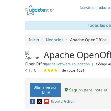
Nuestros producto
Todas las de
Inicio
Negocios
Apache OpenOffice
Apache OpenOff
Apache Software Foundation
❘
Código A
de votos
1021
Última versión
Seguro para instalar
4.1.16
Report a Problem