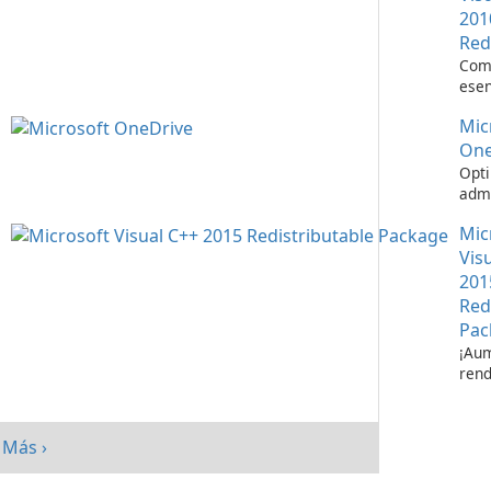
201
Red
Com
esen
ejec
Mic
apli
Visu
One
Opti
admi
de a
Mic
Micr
One
Vis
201
Red
Pac
¡Aum
rend
su s
paq
redi
Más ›
Micr
C++ 