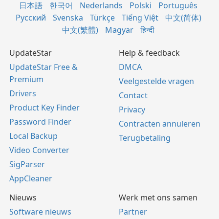
日本語
한국어
Nederlands
Polski
Português
Русский
Svenska
Türkçe
Tiếng Việt
中文(简体)
中文(繁體)
Magyar
हिन्दी
UpdateStar
Help & feedback
UpdateStar Free &
DMCA
Premium
Veelgestelde vragen
Drivers
Contact
Product Key Finder
Privacy
Password Finder
Contracten annuleren
Local Backup
Terugbetaling
Video Converter
SigParser
AppCleaner
Nieuws
Werk met ons samen
Software nieuws
Partner