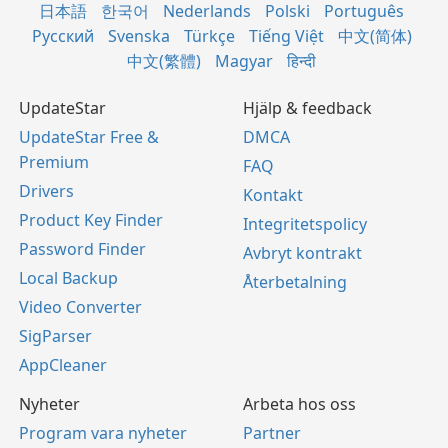
日本語
한국어
Nederlands
Polski
Português
Русский
Svenska
Türkçe
Tiếng Việt
中文(简体)
中文(繁體)
Magyar
हिन्दी
UpdateStar
Hjälp & feedback
UpdateStar Free &
DMCA
Premium
FAQ
Drivers
Kontakt
Product Key Finder
Integritetspolicy
Password Finder
Avbryt kontrakt
Local Backup
Återbetalning
Video Converter
SigParser
AppCleaner
Nyheter
Arbeta hos oss
Program vara nyheter
Partner