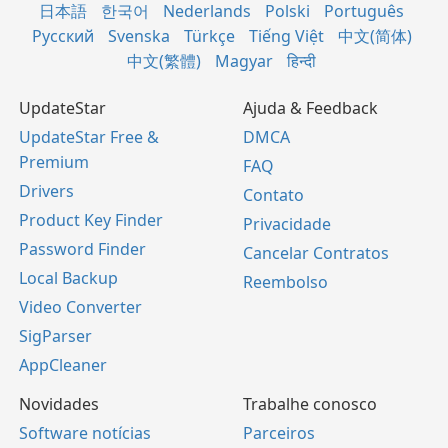
日本語
한국어
Nederlands
Polski
Português
Русский
Svenska
Türkçe
Tiếng Việt
中文(简体)
中文(繁體)
Magyar
हिन्दी
UpdateStar
Ajuda & Feedback
UpdateStar Free &
DMCA
Premium
FAQ
Drivers
Contato
Product Key Finder
Privacidade
Password Finder
Cancelar Contratos
Local Backup
Reembolso
Video Converter
SigParser
AppCleaner
Novidades
Trabalhe conosco
Software notícias
Parceiros