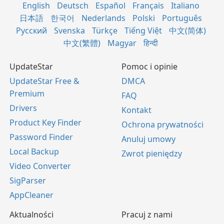
English
Deutsch
Español
Français
Italiano
日本語
한국어
Nederlands
Polski
Português
Русский
Svenska
Türkçe
Tiếng Việt
中文(简体)
中文(繁體)
Magyar
हिन्दी
UpdateStar
Pomoc i opinie
UpdateStar Free &
DMCA
Premium
FAQ
Drivers
Kontakt
Product Key Finder
Ochrona prywatności
Password Finder
Anuluj umowy
Local Backup
Zwrot pieniędzy
Video Converter
SigParser
AppCleaner
Aktualności
Pracuj z nami